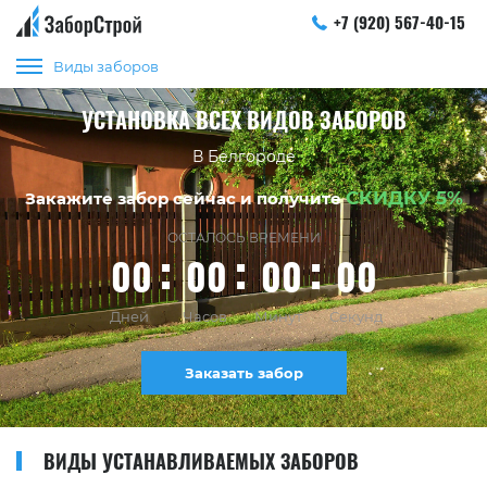
+7 (920) 567-40-15
Виды заборов
УСТАНОВКА ВСЕХ ВИДОВ ЗАБОРОВ
В Белгороде
СКИДКУ 5%
Закажите забор сейчас и получите
ОСТАЛОСЬ ВРЕМЕНИ
00
00
00
00
Дней
Часов
Минут
Секунд
Заказать забор
ВИДЫ УСТАНАВЛИВАЕМЫХ ЗАБОРОВ