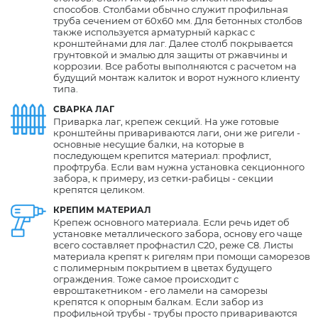
способов. Столбами обычно служит профильная
труба сечением от 60х60 мм. Для бетонных столбов
также используется арматурный каркас с
кронштейнами для лаг. Далее столб покрывается
грунтовкой и эмалью для защиты от ржавчины и
коррозии. Все работы выполняются с расчетом на
будущий монтаж калиток и ворот нужного клиенту
типа.
СВАРКА ЛАГ
Приварка лаг, крепеж секций. На уже готовые
кронштейны привариваются лаги, они же ригели -
основные несущие балки, на которые в
последующем крепится материал: профлист,
профтруба. Если вам нужна установка секционного
забора, к примеру, из сетки-рабицы - секции
крепятся целиком.
КРЕПИМ МАТЕРИАЛ
Крепеж основного материала. Если речь идет об
установке металлического забора, основу его чаще
всего составляет профнастил С20, реже С8. Листы
материала крепят к ригелям при помощи саморезов
с полимерным покрытием в цветах будущего
ограждения. Тоже самое происходит с
евроштакетником - его ламели на саморезы
крепятся к опорным балкам. Если забор из
профильной трубы - трубы просто привариваются