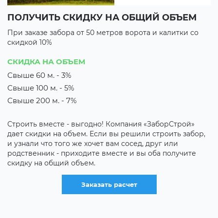
ПОЛУЧИТЬ СКИДКУ НА ОБЩИЙ ОБЪЕМ
В
При заказе забора от 50 метров ворота и калитки со
П
скидкой 10%
с
3 
СКИДКА НА ОБЪЕМ
3
Свыше 60 м. - 3%
Свыше 100 м. - 5%
их
М
з
Свыше 200 м. - 7%
о
к
Строить вместе - выгодно! Компания «ЗаборСтрой»
р
дает скидки на объем. Если вы решили строить забор,
о
и узнали что того же хочет вам сосед, друг или
родственник - приходите вместе и вы оба получите
скидку на общий объем.
Заказать расчет