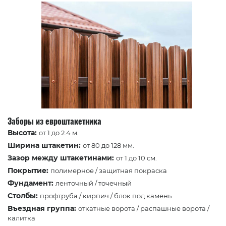
Заборы из евроштакетника
Высота:
от 1 до 2.4 м.
Ширина штакетин:
от 80 до 128 мм.
Зазор между штакетинами:
от 1 до 10 см.
Покрытие:
полимерное / защитная покраска
Фундамент:
ленточный / точечный
Столбы:
профтруба / кирпич / блок под камень
Въездная группа:
откатные ворота / распашные ворота /
калитка